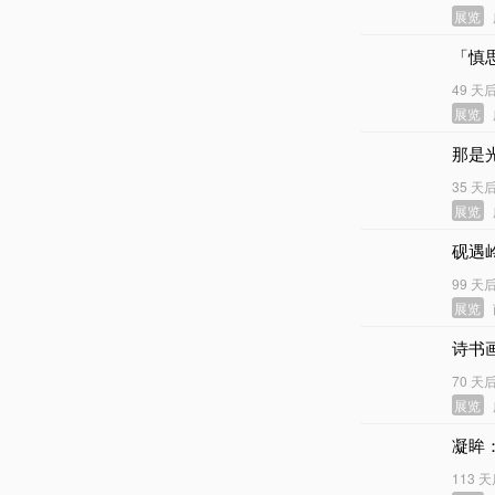
展览
「慎
49 天
展览
那是
35 天
展览
砚遇
99 天
展览
诗书
70 天
展览
凝眸
113 