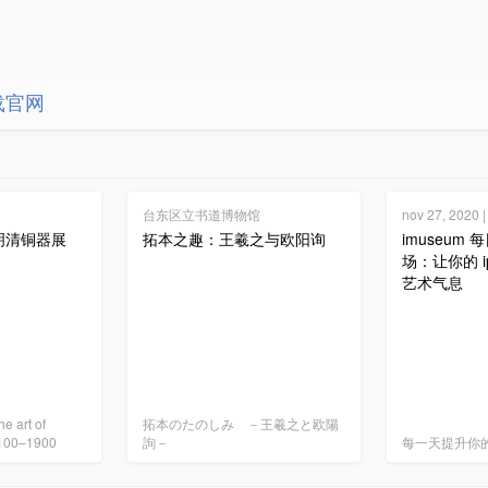
载官网
台东区立书道博物馆
nov 27, 202
明清铜器展
拓本之趣：王羲之与欧阳询
imuseum
场：让你的 i
艺术气息
he art of
拓本のたのしみ －王羲之と欧陽
1100–1900
詢－
每一天提升你