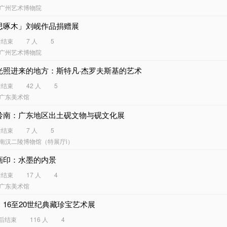
广州艺术博物院
思啄木」刘岘作品捐赠展
后结束
7 人
5
广州艺术博物院
光照进来的地方：斯特凡·杰罗夫斯基的艺术
后结束
42 人
5
广东美术馆
岭南：广东地区出土砚文物与砚文化展
后结束
7 人
5
南汉二陵博物馆（特展厅i）
画印：水墨的内景
后结束
17 人
4
广东美术馆
：16至20世纪典藏珍宝艺术展
天后结束
116 人
4