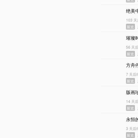
绝美
103 
展览
璀璨
56 天
展览
方舟
7 天后
展览
版画
14 天
展览
永恒
3 天后
展览