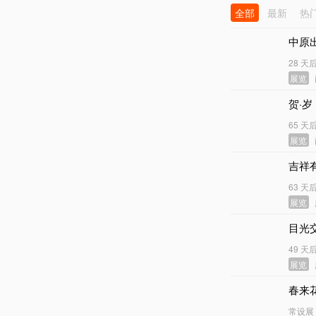
全部
最新
热
中原
28 天
展览
贺·
65 天
展览
吉祥
63 天
展览
目光
49 天
展览
春来
常设展