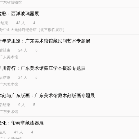
广东省博物馆
溢彩：西洋玻璃器展
后结束
43 人
4
孙中山大元帅府纪念馆（北三楼临展厅）
新年梦里逢：广东美术馆馆藏民间艺术专题展
天后结束
24 人
5
广东美术馆
里川青行：广东美术馆藏庄学本摄影专题展
天后结束
24 人
5
广东美术馆
木刻与广东版画：广东美术馆藏木刻版画专题展
天后结束
9 人
5
广东美术馆
造化：玺泰堂藏漆器展
结束
41 人
4
广东省博物馆