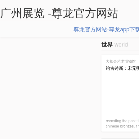
广州展览 -尊龙官方网站
尊龙官方网站-尊龙app下
world
世界
大都会艺术博物馆
镕古铸新：宋元
recasting the past: t
chinese bronzes, 