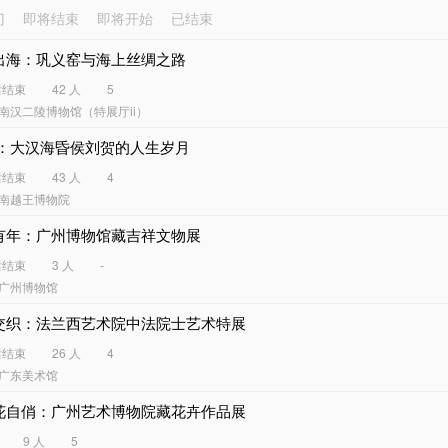
门
即将结束
即将开始
已结束
出海：巩义窑与海上丝绸之路
后结束
42 人
5
南汉二陵博物馆（特展厅ii）
岁：大汉海昏侯刘贺的人生岁月
后结束
43 人
4
南越王博物院
有年：广州博物馆藏吉祥文物展
后结束
3 人
-
广州博物馆
交织：法兰西艺术院中法院士艺术特展
后结束
26 人
4
广东美术馆
花自俏：广州艺术博物院藏花卉作品展
9 人
5