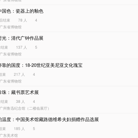
中国色：瓷器上的釉色
天后结束
78 人
4
广东省博物馆
时光：清代广钟作品展
后结束
137 人
5
广东省博物馆
停靠的国度：18-20世纪亚美尼亚文化瑰宝
结束
217 人
4
广东省博物馆
珍珠：藏书票艺术展
后结束
38 人
4
广州鲁迅纪念馆（二楼临展厅）
的温度：中国美术馆藏路德维希夫妇捐赠作品选展
结束
185 人
5
广东美术馆