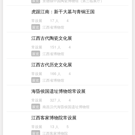
展览
景德镇中国陶瓷博物馆（第三临展厅）
虎踞江南：新干大墓与青铜王国
常设展
17 人
4
展览
江西省博物馆
江西古代陶瓷文化展
常设展
151 人
4
展览
江西省博物馆
江西古代历史文化展
常设展
166 人
4
展览
江西省博物馆
海昏侯国遗址博物馆常设展
常设展
327 人
4
展览
南昌汉代海昏侯国遗址博物馆
江西客家博物院常设展
常设展
13 人
5
展览
江西客家博物院