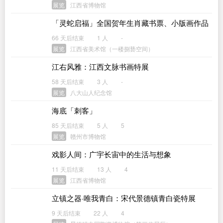
展览
江西省博物馆
「灵蛇启福」全国贺年生肖藏书票、小版画作品
展
66 天后结束
1 人
-
展览
江西省美术馆（一楼捌兿空间）
江右风雅：江西文脉书画特展
58 天后结束
3 人
-
展览
八大山人纪念馆
海底「刺客」
85 天后结束
5 人
5
展览
赣州市博物馆
戏影人间：广宇长宙中的生活与想象
11 天后结束
13 人
4
展览
江西省博物馆
立镇之器·唯我青白：宋代景德镇青白瓷特展
9 天后结束
22 人
4