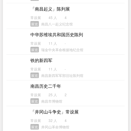
「南昌起义」陈列展
常设展
45 人
4
展览
南昌八一起义纪念馆
中华苏维埃共和国历史陈列
常设展
11 人
-
展览
瑞金中央革命根据地纪念馆
铁的新四军
常设展
11 人
-
展览
南昌新四军军部旧址陈列馆
南昌历史二千年
常设展
25 人
2
展览
南昌市博物馆
「井冈山斗争史」常设展
常设展
32 人
4
展览
井冈山革命博物馆