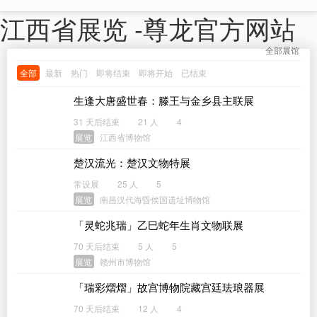
江西省展览 -尊龙官方网站
全部展馆
全部
最新
热门
即将结束
即将开始
已结束
生逢大唐盛世春：滕王与金乡县主联展
31 天后结束
21 人
4
展览
江西省博物馆
楚汉流光：楚汉文物特展
常设展
25 人
5
展览
南昌汉代海昏侯国遗址博物馆
「灵蛇兆瑞」乙巳蛇年生肖文物联展
70 天后结束
5 人
5
展览
赣州市博物馆
「瑞彩熠熠」故宫博物院藏宫廷珐琅器展
70 天后结束
12 人
4