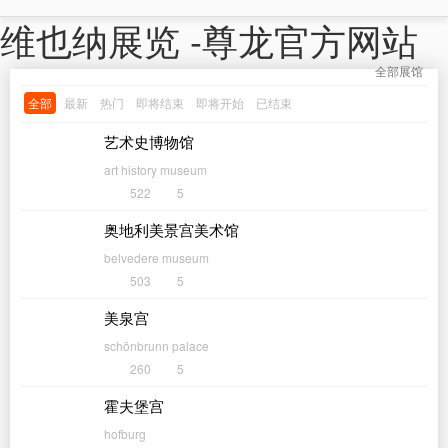
维也纳展览 -尊龙官方网站
全部展馆
全部
最新
热门
即将结束
即将开始
已结束
艺术史博物馆
art history museum
522
5
奥地利美景宫美术馆
belvedere museum
503
5
美泉宫
schönbrunn palace
260
5
霍夫堡宫
hofburg