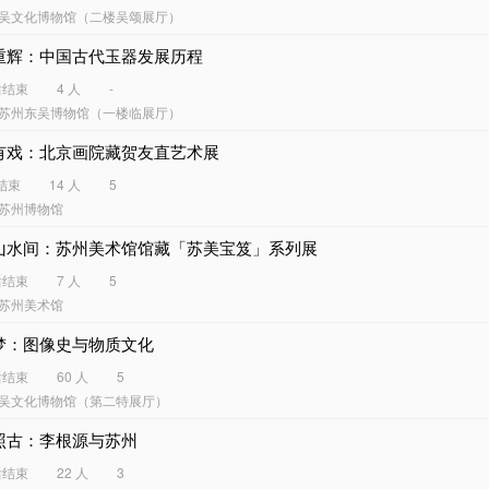
吴文化博物馆（二楼吴颂展厅）
重辉：中国古代玉器发展历程
后结束
4 人
-
苏州东吴博物馆（一楼临展厅）
有戏：北京画院藏贺友直艺术展
结束
14 人
5
苏州博物馆
山水间：苏州美术馆馆藏「苏美宝笈」系列展
后结束
7 人
5
苏州美术馆
梦：图像史与物质文化
后结束
60 人
5
吴文化博物馆（第二特展厅）
照古：李根源与苏州
后结束
22 人
3