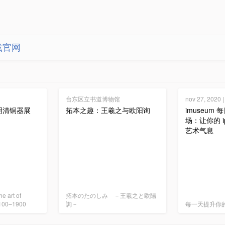
载官网
台东区立书道博物馆
nov 27, 202
明清铜器展
拓本之趣：王羲之与欧阳询
imuseum
场：让你的 i
艺术气息
he art of
拓本のたのしみ －王羲之と欧陽
1100–1900
詢－
每一天提升你