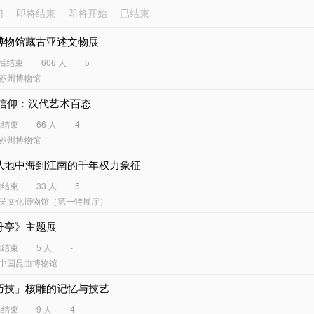
门
即将结束
即将开始
已结束
博物馆藏古亚述文物展
天后结束
606 人
5
苏州博物馆
·信仰：汉代艺术百态
后结束
66 人
4
苏州博物馆
从地中海到江南的千年权力象征
后结束
33 人
5
吴文化博物馆（第一特展厅）
丹亭》主题展
后结束
5 人
-
中国昆曲博物馆
巧技」核雕的记忆与技艺
后结束
9 人
4