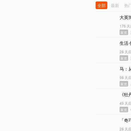
全部
最新
热
大英
176 
展览
生活
28 天
展览
马：
98 天
展览
《牡
49 天
展览
「奇
28 天