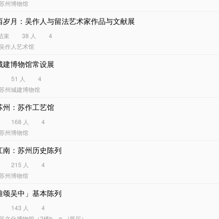
苏州博物馆
西岁月：吴作人与留法艺术家作品与文献展
结束
38 人
4
吴作人艺术馆
城建博物馆常设展
51 人
4
苏州城建博物馆
苏州：苏作工艺馆
168 人
4
苏州博物馆
江南：苏州历史陈列
215 人
4
苏州博物馆
雅颂吴中」基本陈列
143 人
4
吴文化博物馆（2楼h、g、i展厅）