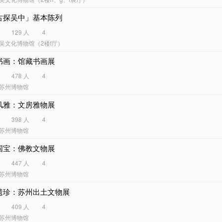
古探吴中」基本陈列
129 人
4
吴文化博物馆（2楼f厅）
书画：馆藏书画展
478 人
4
苏州博物馆
风雅：文房雅物展
398 人
4
苏州博物馆
国宝：佛教文物展
447 人
4
苏州博物馆
遗珍：苏州出土文物展
409 人
4
苏州博物馆