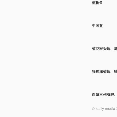
蓝枪鱼
中国鲎
菊花猴头蛤、
猩猩海菊蛤、
白棘三列海胆
© idaily