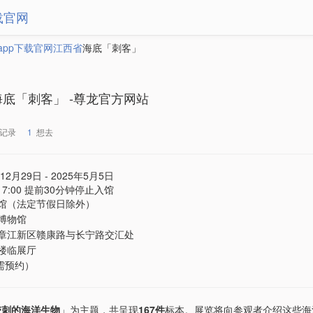
载官网
app下载官网
江西省
海底「刺客」
海底「刺客」 -尊龙官方网站
记录
1
想去
12月29日 - 2025年5月5日
- 17:00 提前30分钟停止入馆
馆（法定节假日除外）
博物馆
章江新区赣康路与长宁路交汇处
楼临展厅
（需预约）
带刺的海洋生物
」为主题，共呈现
167件
标本。展览将向参观者介绍这些海