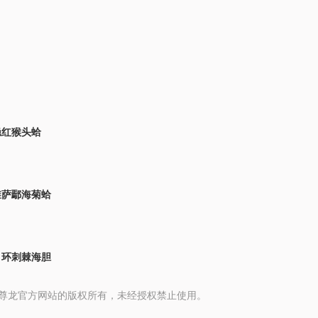
隐红猴头蛤
维萨鄢海菊蛤
、环刺棘海胆
 media 尊龙官方网站的版权所有，未经授权禁止使用。