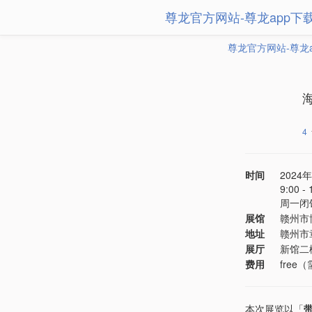
尊龙官方网站-尊龙app下
尊龙官方网站-尊龙
4
时间
2024年
9:00 
周一闭
展馆
赣州市
地址
赣州市
展厅
新馆二
费用
free
本次展览以「