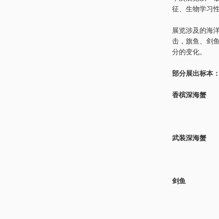
征、生物学习
展览涉及的海
击，旗鱼、剑
分的变化。
部分展出标本
香槟深海蟹
武装深海蟹
剑鱼