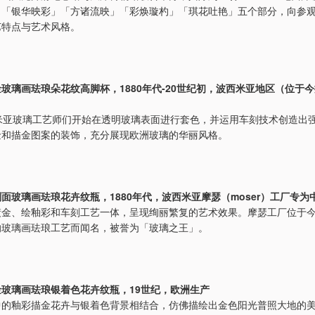
」「银华映彩」「方诸流映」「彩焕璇杓」「琪花吐艳」五个部分，向参
艺特点与艺术风格。
玻璃画珐琅朵花纹高脚杯，1880年代-20世纪初，波西米亚地区（位于
西米亚玻璃工艺师们开始在透明玻璃表面进行套色，并运用车刻技术创造出
金和描金图案的装饰，充分展现欧洲玻璃的华丽风格。
面玻璃画珐琅花卉纹瓶，1880年代，波西米亚摩瑟（moser）工厂专为
镀金、绘釉彩和车刻工艺一体，呈现绚丽繁复的艺术效果。摩瑟工厂位于
的玻璃画珐琅工艺而闻名，被誉为「玻璃之王」。
玻璃画珐琅银着色花卉纹瓶，19世纪，欧洲生产
中的釉彩描金花卉与银着色背景相结合，仿佛描绘出金色阳光普照大地的