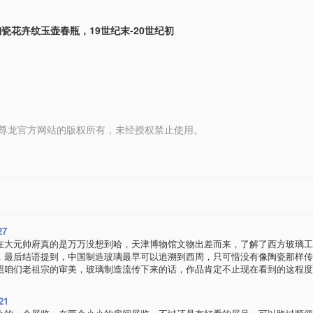
瓷花卉纹玉壶春瓶，19世纪末-20世纪初
 media 尊龙官方网站的版权所有，未经授权禁止使用。
27
在大元帅府真的是万万没想到哈，天津博物馆文物出差而来，了解了西方玻璃工
，最后结语提到，中国制造玻璃最早可以追溯到西周，只可惜没有像陶瓷那样传
照咱们老祖宗的审美，玻璃制造流传下来的话，作品肯定不止现在看到的这程度
21