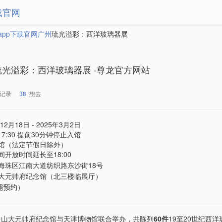
载官网
app下载官网
广州
琉光溢彩：西洋玻璃器展
琉光溢彩：西洋玻璃器展 -尊龙官方网站
记录
38
想去
12月18日 - 2025年3月2日
- 17:30 提前30分钟停止入馆
馆（法定节假日除外）
间开放时间延长至18:00
海珠区江南大道纺织路东沙街18号
大元帅府纪念馆（北三楼临展厅）
（需预约）
中山大元帅府纪念馆与天津博物馆联合举办，共陈列
60件
19至20世纪西