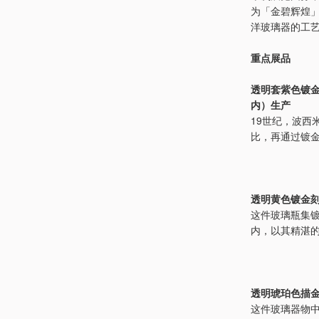
为「金碧辉煌
洋玻璃器的工
重点展品
透明套紫色镀金
内）生产
19世纪，波
比，再通过镀
透明黄色镀金刻
这件玻璃瓶集
内，以其精湛
透明琥珀色描金
这件玻璃器物