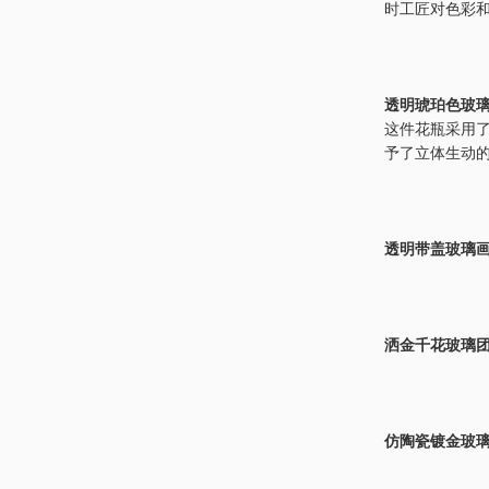
时工匠对色彩
透明琥珀色玻璃
这件花瓶采用了
予了立体生动
透明带盖玻璃画
洒金千花玻璃团
仿陶瓷镀金玻璃花