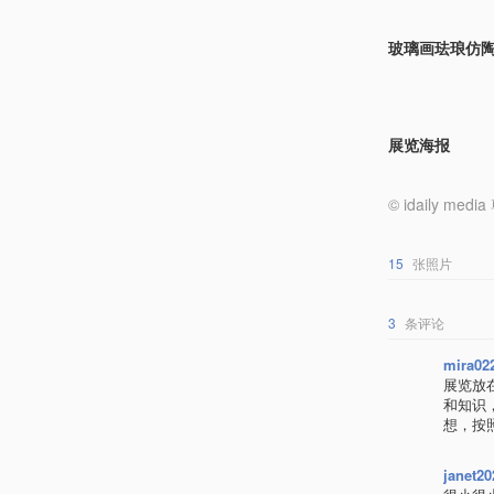
玻璃画珐琅仿陶
展览海报
© idaily
15
张照片
3
条评论
mira02
展览放
和知识
想，按
janet20