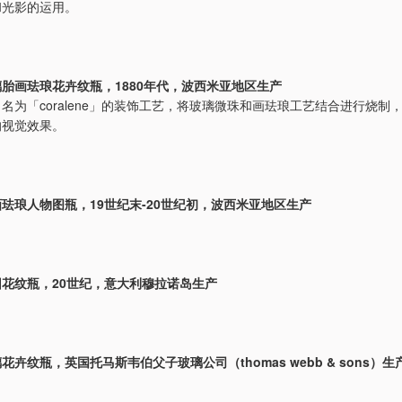
和光影的运用。
胎画珐琅花卉纹瓶，1880年代，波西米亚地区生产
名为「coralene」的装饰工艺，将玻璃微珠和画珐琅工艺结合进行烧制
的视觉效果。
珐琅人物图瓶，19世纪末-20世纪初，波西米亚地区生产
花纹瓶，20世纪，意大利穆拉诺岛生产
卉纹瓶，英国托马斯韦伯父子玻璃公司（thomas webb & sons）生产