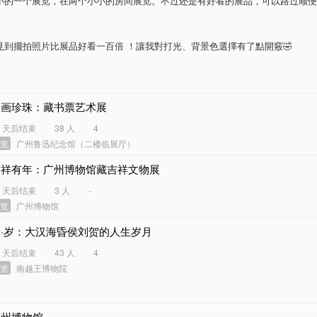
小的一个展览，在两个小小的房间展览。不过还是有好看的展品，可以路过顺便
見到擺拍照片比展品好看一百倍 ！讓我對打光、背景色選擇有了點開竅🤣
版画珍珠：藏书票艺术展
4 天后结束
38 人
4
展览
广州鲁迅纪念馆（二楼临展厅）
吉祥有年：广州博物馆藏吉祥文物展
3 天后结束
3 人
-
展览
广州博物馆
贺·岁：大汉海昏侯刘贺的人生岁月
5 天后结束
43 人
4
展览
南越王博物院
广州博物馆