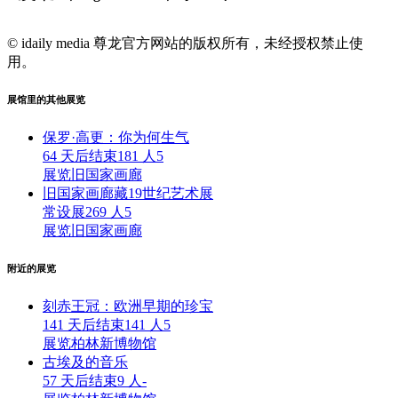
© idaily media 尊龙官方网站的版权所有，未经授权禁止使
用。
展馆里的其他展览
保罗·高更：你为何生气
64 天后结束
181 人
5
展览
旧国家画廊
旧国家画廊藏19世纪艺术展
常设展
269 人
5
展览
旧国家画廊
附近的展览
刻赤王冠：欧洲早期的珍宝
141 天后结束
141 人
5
展览
柏林新博物馆
古埃及的音乐
57 天后结束
9 人
-