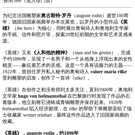
费用
free（需入馆门票）
为纪念法国雕塑家
奥古斯特·罗丹
（auguste rodin）逝世100周
年，德国旧国家画廊举办本次展览，以罗丹的小型作品
《英
雄》
（the hero）为核心，同时展出奥匈诗人和奥地利文学家
的手稿、信件和照片等，探索20世纪初期的文学和艺术灵感来
源。
《英雄》又名
《人和他的精神》
（man and his genius），完成
于约1896年，呈现了一名男子和一个从他身上浮现出来的女性
精灵——象征着艺术的灵感。这是一个具有说服力的主题——
1922年，曾担任罗丹私人秘书的奥匈诗人
rainer maria rilke
受到雕塑的启发，创作了一首诗《nike》。
《英雄》在创作之初没有得到太多关注，直到1900年，奥地利
文学家
hugo von hofmannsthal
在巴黎旅行时发现了作品的石
膏版本，他立刻将它浇铸成青铜雕塑并保存起来。1920年
hofmannsthal 陷入经济困境，在 rilke 的帮助下将雕塑卖给了瑞
士收藏家 werner reinhart，最终这件作品进入了旧国家画廊的
收藏。
《英雄》，auguste rodin，约1896年