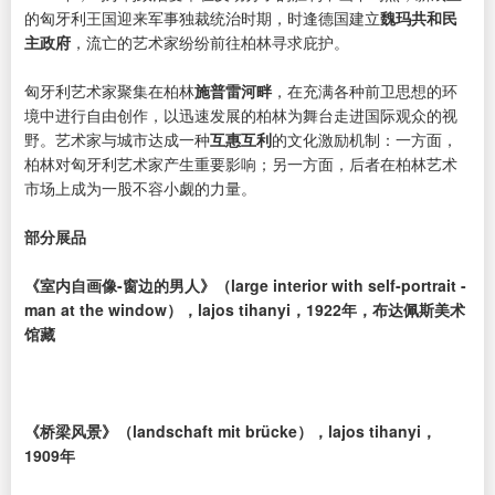
的匈牙利王国迎来军事独裁统治时期，时逢德国建立
魏玛共和民
主政府
，流亡的艺术家纷纷前往柏林寻求庇护。
匈牙利艺术家聚集在柏林
施普雷河畔
，在充满各种前卫思想的环
境中进行自由创作，以迅速发展的柏林为舞台走进国际观众的视
野。艺术家与城市达成一种
互惠互利
的文化激励机制：一方面，
柏林对匈牙利艺术家产生重要影响；另一方面，后者在柏林艺术
市场上成为一股不容小觑的力量。
部分展品
《室内自画像-窗边的男人》（large interior with self-portrait -
man at the window），lajos tihanyi，1922年，布达佩斯美术
馆藏
《桥梁风景》（landschaft mit brücke），lajos tihanyi，
1909年