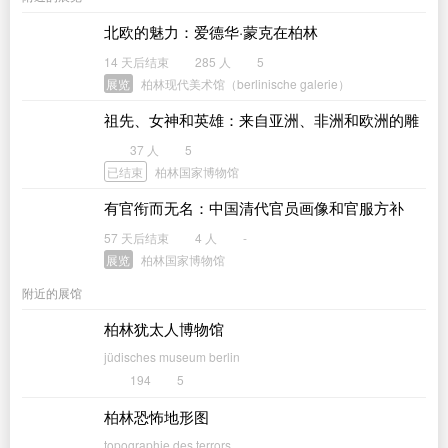
北欧的魅力：爱德华·蒙克在柏林
14 天后结束
285 人
5
展览
柏林现代美术馆（berlinische galerie）
祖先、女神和英雄：来自亚洲、非洲和欧洲的雕
塑
37 人
5
已结束
柏林国家博物馆
有官衔而无名：中国清代官员画像和官服方补
57 天后结束
4 人
-
展览
柏林国家博物馆
附近的展馆
柏林犹太人博物馆
jüdisches museum berlin
194
5
柏林恐怖地形图
topographie des terrors