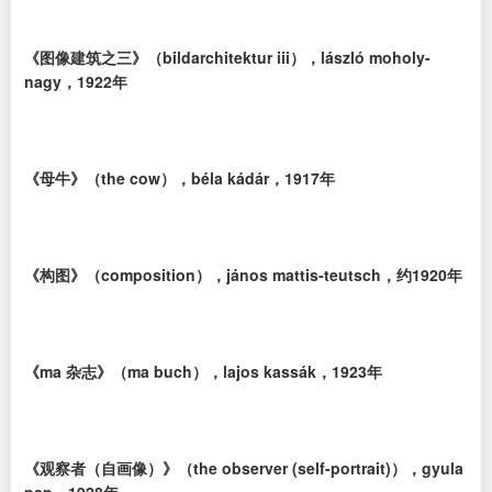
《图像建筑之三》（bildarchitektur iii），lászló moholy-
nagy，1922年
《母牛》（the cow），béla kádár，1917年
《构图》（composition），jános mattis-teutsch，约1920年
《ma 杂志》（ma buch），lajos kassák，1923年
《观察者（自画像）》（the observer (self-portrait)），gyula