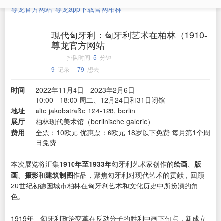
尊龙官方网站-尊龙app下载官网
柏林
现代匈牙利：匈牙利艺术在柏林（1910-
尊龙官方网站
排队时间
5
分钟
9
记录
79
想去
时间
2022年11月4日 - 2023年2月6日
10:00 - 18:00 周二、12月24日和31日闭馆
地址
alte jakobstraße 124-128, berlin
展厅
柏林现代美术馆（berlinische galerie）
费用
全票：10欧元 优惠票：6欧元 18岁以下免费 每月第1个周
日免费
本次展览将汇集
1910年至1933年
匈牙利艺术家创作的
绘画
、
版
画
、
摄影
和
建筑制图
作品，聚焦匈牙利对现代艺术的贡献，回顾
20世纪初德国城市柏林在匈牙利艺术和文化历史中所扮演的角
色。
1919年，匈牙利政治变革在反动分子的胜利中画下句点，新成立