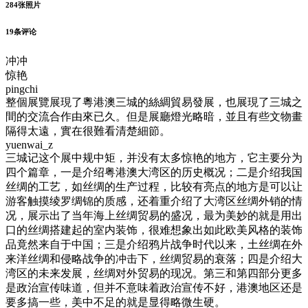
284
张照片
19
条评论
冲冲
惊艳
pingchi
整個展覽展現了粵港澳三城的絲綢貿易發展，也展現了三城之
間的交流合作由來已久。但是展廳燈光略暗，並且有些文物畫
隔得太遠，實在很難看清楚細節。
yuenwai_z
三城记这个展中规中矩，并没有太多惊艳的地方，它主要分为
四个篇章，一是介绍粤港澳大湾区的历史概况；二是介绍我国
丝绸的工艺，如丝绸的生产过程，比较有亮点的地方是可以让
游客触摸绫罗绸锦的质感，还着重介绍了大湾区丝绸外销的情
况，展示出了当年海上丝绸贸易的盛况，最为美妙的就是用出
口的丝绸搭建起的室内装饰，很难想象出如此欧美风格的装饰
品竟然来自于中国；三是介绍鸦片战争时代以来，土丝绸在外
来洋丝绸和侵略战争的冲击下，丝绸贸易的衰落；四是介绍大
湾区的未来发展，丝绸对外贸易的现况。第三和第四部分更多
是政治宣传味道，但并不意味着政治宣传不好，港澳地区还是
要多搞一些，美中不足的就是显得略微生硬。