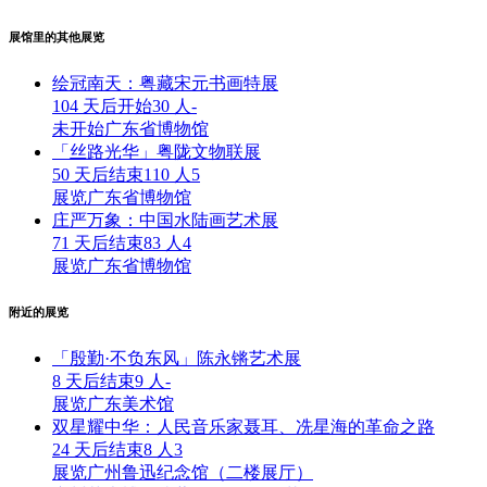
展馆里的其他展览
绘冠南天：粤藏宋元书画特展
104 天后开始
30 人
-
未开始
广东省博物馆
「丝路光华」粤陇文物联展
50 天后结束
110 人
5
展览
广东省博物馆
庄严万象：中国水陆画艺术展
71 天后结束
83 人
4
展览
广东省博物馆
附近的展览
「殷勤·不负东风」陈永锵艺术展
8 天后结束
9 人
-
展览
广东美术馆
双星耀中华：人民音乐家聂耳、冼星海的革命之路
24 天后结束
8 人
3
展览
广州鲁迅纪念馆（二楼展厅）