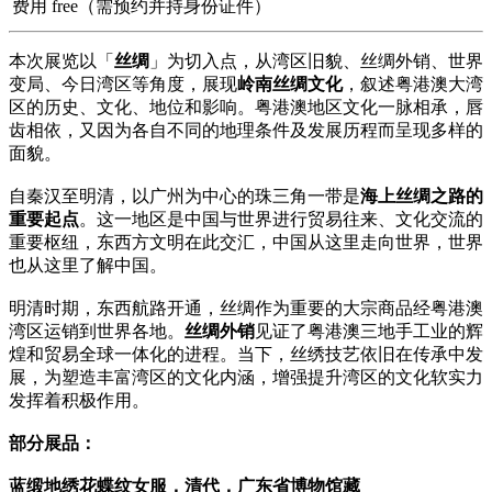
费用
free（需预约并持身份证件）
本次展览以「
丝绸
」为切入点，从湾区旧貌、丝绸外销、世界
变局、今日湾区等角度，展现
岭南丝绸文化
，叙述粤港澳大湾
区的历史、文化、地位和影响。粤港澳地区文化一脉相承，唇
齿相依，又因为各自不同的地理条件及发展历程而呈现多样的
面貌。
自秦汉至明清，以广州为中心的珠三角一带是
海上丝绸之路的
重要起点
。这一地区是中国与世界进行贸易往来、文化交流的
重要枢纽，东西方文明在此交汇，中国从这里走向世界，世界
也从这里了解中国。
明清时期，东西航路开通，丝绸作为重要的大宗商品经粤港澳
湾区运销到世界各地。
丝绸外销
见证了粤港澳三地手工业的辉
煌和贸易全球一体化的进程。当下，丝绣技艺依旧在传承中发
展，为塑造丰富湾区的文化内涵，增强提升湾区的文化软实力
发挥着积极作用。
部分展品：
蓝缎地绣花蝶纹女服，清代，广东省博物馆藏