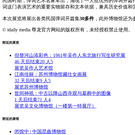
民国时期，弹词艺术名家辈出，涌现了一大批优秀的弹词开篇
词这门表演艺术的重要实物留存和文本依据，兼具历史价值和
本次展览将展出各类民国弹词开篇集
30多件
，此外博物馆还为
© idaily media 尊龙官方网站的版权所有，未经授权禁止使用。
附近的展览
但替河山添彩色：1961年吴作人东北旅行写生研究展
46 天后结束
20 人
5
展览
吴作人艺术馆
江南佳丽：苏州博物馆藏仕女画展
32 天后结束
9 人
5
展览
苏州博物馆
世间神祇：中古以降山西寺观与墓葬中的图像
1 天后结束
71 人
4
展览
吴文化博物馆（一楼第一特展厅）
附近的展馆
闭馆中 | 中国昆曲博物馆