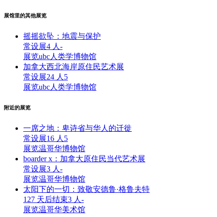
展馆里的其他展览
摇摇欲坠：地震与保护
常设展
4 人
-
展览
ubc人类学博物馆
加拿大西北海岸原住民艺术展
常设展
24 人
5
展览
ubc人类学博物馆
附近的展览
一席之地：卑诗省与华人的迁徙
常设展
16 人
5
展览
温哥华博物馆
boarder x：加拿大原住民当代艺术展
常设展
3 人
-
展览
温哥华博物馆
太阳下的一切：致敬安德鲁·格鲁夫特
127 天后结束
3 人
-
展览
温哥华美术馆