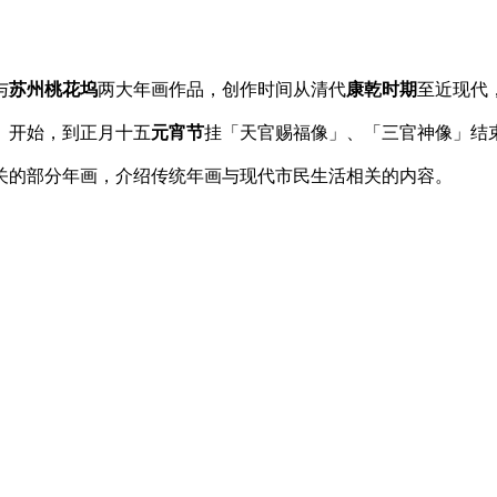
与
苏州桃花坞
两大年画作品，创作时间从清代
康乾时期
至近现代
」开始，到正月十五
元宵节
挂「天官赐福像」、「三官神像」结
关的部分年画，介绍传统年画与现代市民生活相关的内容。