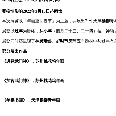
受疫情影响2022年3月15日起闭馆
本次展览以「年画重回春节」为主题，共展出71件
天津杨柳青
展览以
过年
为脉络，从
小年
（腊月二十三、二十四）挂「神轴
展览同时还呈现了
神灵瑞兽
、
岁时节庆
等五个题材中与过年有
部分展出作品
《进禄武门神》，苏州桃花坞年画
《加官武门神》，苏州桃花坞年画
《琴棋书画》，天津杨柳青年画