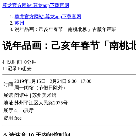
尊龙官方网站-尊龙app下载官网
尊龙官方网站-尊龙app下载官网
苏州
说年品画：己亥年春节「南桃北柳」古版年画展
说年品画：己亥年春节「南桃北
排队时间
0
分钟
11
记录
16
想去
2019年1月15日 - 2月24日 9:00 - 17:00
时间
周一闭馆（节假日除外）
展馆
闭馆中 | 苏州美术馆
地址
苏州平江区人民路2075号
展厅
4、5展厅
费用
free
⚠️ 请注意 10 天内闭馆时间