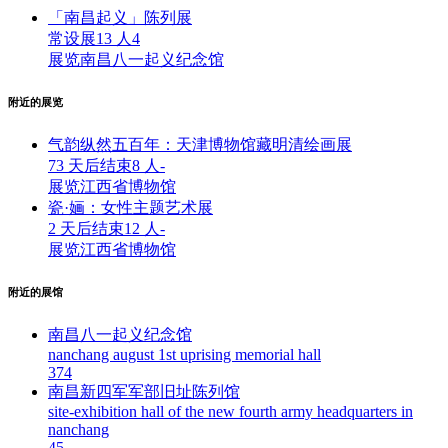
「南昌起义」陈列展
常设展
13 人
4
展览
南昌八一起义纪念馆
附近的展览
气韵纵然五百年：天津博物馆藏明清绘画展
73 天后结束
8 人
-
展览
江西省博物馆
瓷·婳：女性主题艺术展
2 天后结束
12 人
-
展览
江西省博物馆
附近的展馆
南昌八一起义纪念馆
nanchang august 1st uprising memorial hall
37
4
南昌新四军军部旧址陈列馆
site-exhibition hall of the new fourth army headquarters in
nanchang
4
5