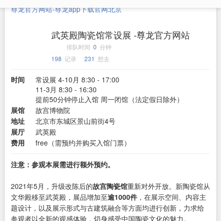
尊龙官方网站-尊龙app下载官网
北京
武英殿陶瓷馆常设展 -尊龙官方网站
排队时间
0
分钟
198
记录
231
想去
时间
常设展 4-10月 8:30 - 17:00
11-3月 8:30 - 16:30
提前50分钟停止入馆 周一闭馆（法定假日除外）
展馆
故宫博物院
地址
北京市东城区景山前街4号
展厅
武英殿
费用
free（需预约并购买入馆门票）
注意：参观本展需进行额外预约。
2021年5月，升级改陈后的
故宫陶瓷馆
重新对外开放。新陶瓷馆从
文华殿移至武英殿，展品增加至
逾1000件
，在展示空间、内容主
题设计，以及展示形式与古建筑融合等方面均进行创新，力求给
参观者以全新的观感体验，切身感受中国陶瓷文化的魅力。