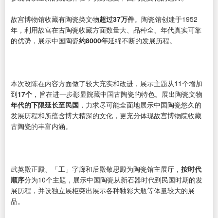
故宫博物馆收藏有陶瓷类文物
超过37万件
。陶瓷馆创建于1952
年，利用故宫在古陶瓷收藏方面数量大、品种全、年代真实可靠
的优势，展示中国陶瓷
约8000年
延绵不断的发展历程。
本次改陈在内容方面做了较大充实和改进，展示主题从11个增加
到
17个
，旨在进一步彰显院藏中国古陶瓷的特色。展出陶瓷文物
年代的下限延长至民国
，力求尽可能全面地展示中国陶瓷悠久的
发展历程和所蕴含博大精深的文化，更充分体现故宫博物院收藏
古陶瓷的丰富内涵。
武英殿正殿、「工」字廊和后殿敬思殿为陶瓷馆主展厅，
按时代
顺序
分为10个主题，展示中国陶瓷从新石器时代到民国时期的发
展历程，并设独立展柜突出展示各种釉彩大瓶等体量较大的展
品。