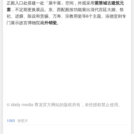
正殿入口处搭建一处「展中展」空间，外观采用
紫禁城古建筑元
素
，不定期更换展品。东、西配殿按功能展出清代宫廷大婚、祭
祀、进膳、陈设和赏赐、万寿、宗教用瓷等6个主题。浴德堂则专
门展示故宫博物院藏
外销瓷
。
© idaily media 尊龙官方网站的版权所有，未经授权禁止使用。
1060
张照片