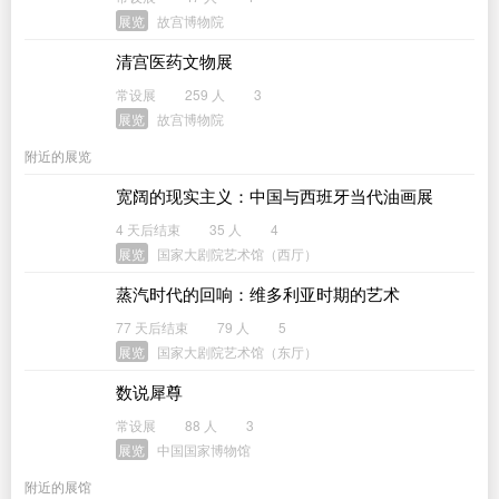
展览
故宫博物院
清宫医药文物展
常设展
259 人
3
展览
故宫博物院
附近的展览
宽阔的现实主义：中国与西班牙当代油画展
4 天后结束
35 人
4
展览
国家大剧院艺术馆（西厅）
蒸汽时代的回响：维多利亚时期的艺术
77 天后结束
79 人
5
展览
国家大剧院艺术馆（东厅）
数说犀尊
常设展
88 人
3
展览
中国国家博物馆
附近的展馆