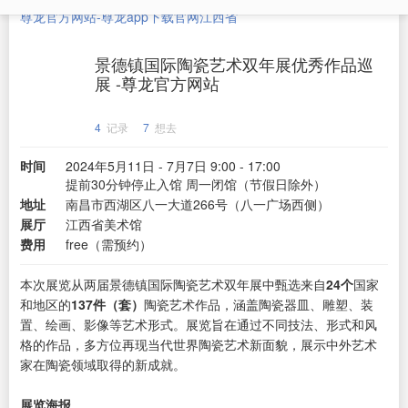
尊龙官方网站-尊龙app下载官网
江西省
景德镇国际陶瓷艺术双年展优秀作品巡
展 -尊龙官方网站
4
记录
7
想去
时间
2024年5月11日 - 7月7日 9:00 - 17:00
提前30分钟停止入馆 周一闭馆（节假日除外）
地址
南昌市西湖区八一大道266号（八一广场西侧）
展厅
江西省美术馆
费用
free（需预约）
本次展览从两届景德镇国际陶瓷艺术双年展中甄选来自
24个
国家
和地区的
137件（套）
陶瓷艺术作品，涵盖陶瓷器皿、雕塑、装
置、绘画、影像等艺术形式。展览旨在通过不同技法、形式和风
格的作品，多方位再现当代世界陶瓷艺术新面貌，展示中外艺术
家在陶瓷领域取得的新成就。
展览海报