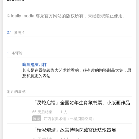
© idaily media 尊龙官方网站的版权所有，未经授权禁止使用。
27
张照片
1
条评论
啤酒泡沫几打
其实是在景德镇陶大艺术馆看的，很有趣的陶瓷制品大集，思
想和意志的表达
附近的展览
「灵蛇启福」全国贺年生肖藏书票、小版画作品
展
66 天后结束
1 人
-
展览
江西省美术馆（一楼捌兿空间）
「瑞彩熠熠」故宫博物院藏宫廷珐琅器展
70 天后结束
12 人
4