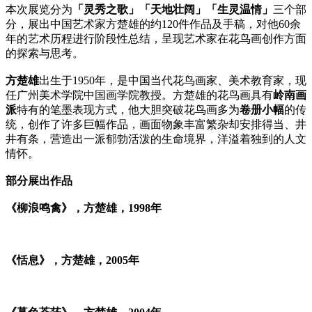
本次展览分为
「灵秀之歌」「天地壮阔」「生灵温情」
三个部
分，展出中国艺术家方楚雄的约120件作品及手稿，对他60余
年的艺术历程进行阶段性总结，呈现艺术家在花鸟画创作方面
的探索与思考。
方楚雄
出生于1950年，是中国当代花鸟画家、美术教育家，现
任广州美术学院中国画学院教授。方楚雄的花鸟画具有
岭南画
派
特有的笔墨表现方式，他大胆突破花鸟画多为
卷册小幅
的传
统，创作了许多巨幅作品，画面物象丰富繁杂却安排得当、井
井有条，营造出一派郁勃活泼的生命境界，洋溢着独到的人文
情怀。
部分展出作品
《柳浪鸣禽》，方楚雄，1998年
《恬息》，方楚雄，2005年