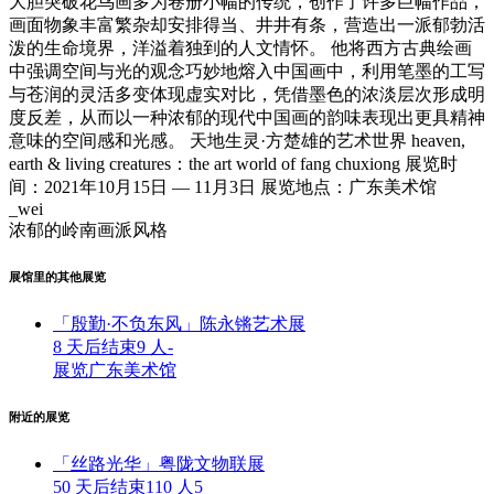
大胆突破花鸟画多为卷册小幅的传统，创作了许多巨幅作品，
画面物象丰富繁杂却安排得当、井井有条，营造出一派郁勃活
泼的生命境界，洋溢着独到的人文情怀。 他将西方古典绘画
中强调空间与光的观念巧妙地熔入中国画中，利用笔墨的工写
与苍润的灵活多变体现虚实对比，凭借墨色的浓淡层次形成明
度反差，从而以一种浓郁的现代中国画的韵味表现出更具精神
意味的空间感和光感。 天地生灵·方楚雄的艺术世界 heaven,
earth & living creatures：the art world of fang chuxiong 展览时
间：2021年10月15日 — 11月3日 展览地点：广东美术馆
_wei
浓郁的岭南画派风格
展馆里的其他展览
「殷勤·不负东风」陈永锵艺术展
8 天后结束
9 人
-
展览
广东美术馆
附近的展览
「丝路光华」粤陇文物联展
50 天后结束
110 人
5