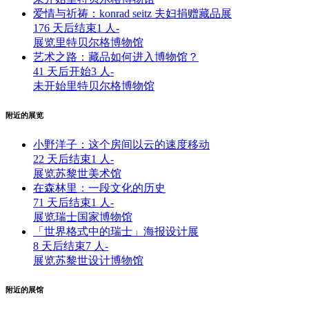
爱情与祈祷：konrad seitz 夫妇捐赠藏品展
176 天后结束
1 人
-
展览
里特贝尔格博物馆
艺术之路：藏品如何进入博物馆？
41 天后开始
3 人
-
未开始
里特贝尔格博物馆
附近的展览
小野洋子：这个房间以云的速度移动
22 天后结束
1 人
-
展览
苏黎世美术馆
在森林里：一段文化的历史
71 天后结束
1 人
-
展览
瑞士国家博物馆
「世界格式中的瑞士」海报设计展
8 天后结束
7 人
-
展览
苏黎世设计博物馆
附近的展馆