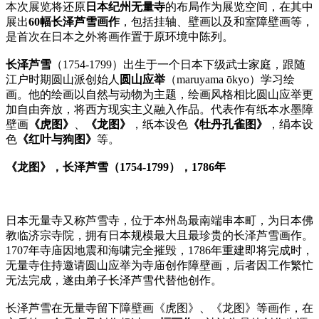
本次展览将还原
日本纪州无量寺
的布局作为展览空间，在其中
展出
60幅长泽芦雪画作
，包括挂轴、壁画以及和室障壁画等，
是首次在日本之外将画作置于原环境中陈列。
长泽芦雪
（1754-1799）出生于一个日本下级武士家庭，跟随
江户时期圆山派创始人
圆山应举
（maruyama ōkyo）学习绘
画。他的绘画以自然与动物为主题，绘画风格相比圆山应举更
加自由奔放，将西方现实主义融入作品。代表作有纸本水墨障
壁画
《虎图》
、
《龙图》
，纸本设色
《牡丹孔雀图》
，绢本设
色
《红叶与狗图》
等。
《龙图》，长泽芦雪（1754-1799），1786年
日本无量寺又称芦雪寺，位于本州岛最南端串本町，为日本佛
教临济宗寺院，拥有日本规模最大且最珍贵的长泽芦雪画作。
1707年寺庙因地震和海啸完全摧毁，1786年重建即将完成时，
无量寺住持邀请圆山应举为寺庙创作障壁画，后者因工作繁忙
无法完成，遂由弟子长泽芦雪代替他创作。
长泽芦雪在无量寺留下障壁画《虎图》、《龙图》等画作，在