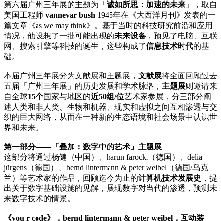
第六届广州三年展的主题为「
诚如所思：加速的未来
」，取自
美国工程师
vannevar bush
1945年在《大西洋月刊》发表的一
篇文章《as we may think》。基于当时的科技研究前沿和应用
情况，他设想了一批可能出现的
未来设备
，预见了电脑、互联
网、搜索引擎等科技的诞生，这些构成了
信息技术时代
的基
础。
本届广州三年展分为文献展和主题展，
文献展
将全面回顾过去
五届「广州三年展」的历史发展和学术脉络，
主题展
则邀请来
自全球
15个
国家与地区的
近50组/位
艺术家参展，分三部分阐
述人类和非人类、生物和机器、现实和虚拟之间互相渗透与交
织的巨大网络，从而在一种新的生态语境和社会场景中认识世
界和未来。
第一部分——「叠加：数字中的艺术」主题展
这部分将通过杨健（中国）、harun farocki（德国）、delia
jürgens（德国）、bernd lintermann & peter weibel（德国/乌克
兰）等艺术家的作品，回顾迄今为止的
计算机技术发展史
，提
出关于数字基础设施的见解，展现数字对当代的渗透，预测未
来数字技术的情景。
《you r code》，bernd lintermann & peter weibel，互动装