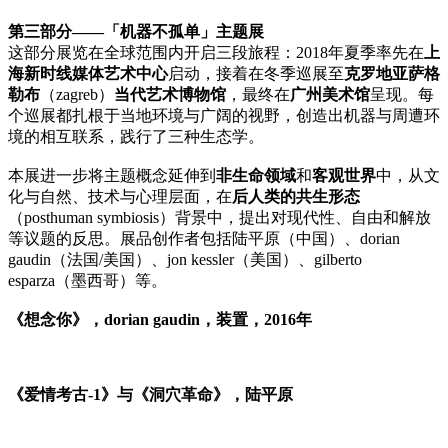
第三部分——「机器不孤单」主题展
这部分展览在全球范围内开启三段旅程：2018年夏季率先在
上
海新时线媒体艺术中心
启动，接着在冬季巡展至
克罗地亚萨格
勒布
（zagreb）
当代艺术博物馆
，最终在
广州美术馆
呈现。每
个巡展都扎根于当地环境与广阔的视野，创造出机器与周遭环
境的相互联系，践行了三种生态学。
本展进一步将主题概念延伸到
非生命领域
和
客观世界
中，从文
化与自然、技术与心理层面，在
后人类的共生形态
（posthuman symbiosis）背景中，提出对现代性、自由和解放
等议题的反思。展品创作者包括陆平原（中国）、dorian
gaudin（法国/美国）、jon kessler（美国）、gilberto
esparza（墨西哥）等。
《想念你》，dorian gaudin，装置，2016年
《爱情考古-1》与《洞穴革命》，陆平原