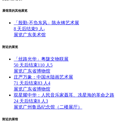
展馆里的其他展览
「殷勤·不负东风」陈永锵艺术展
8 天后结束
9 人
-
展览
广东美术馆
附近的展览
「丝路光华」粤陇文物联展
50 天后结束
110 人
5
展览
广东省博物馆
庄严万象：中国水陆画艺术展
71 天后结束
83 人
4
展览
广东省博物馆
双星耀中华：人民音乐家聂耳、冼星海的革命之路
24 天后结束
8 人
3
展览
广州鲁迅纪念馆（二楼展厅）
附近的展馆