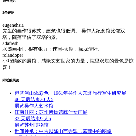
19
张照片
5
条评论
eugenehsia
先生的画作很苏式，建筑也很低调。 吴作人纪念馆比邻双
塔，院落里借了双塔的景。
adafresh
水墨画-帆，很有张力；速写-太湖，朦胧清晰。
rolandoper
小巧精致的展馆，感慨文艺世家的力量，院里双塔的景色是惊
喜！
附近的展览
但替河山添彩色：1961年吴作人东北旅行写生研究展
46 天后结束
20 人
5
展览
吴作人艺术馆
江南佳丽：苏州博物馆藏仕女画展
32 天后结束
9 人
5
展览
苏州博物馆
世间神祇：中古以降山西寺观与墓葬中的图像