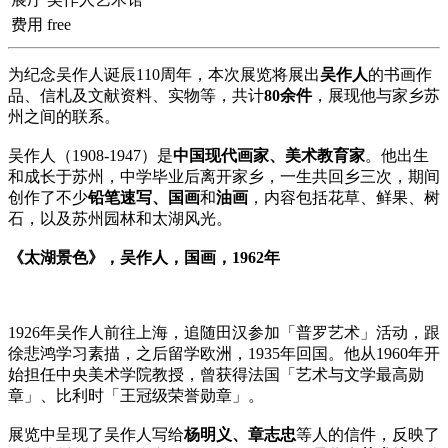
费用
free
为纪念吴作人诞辰110周年，本次展览将展出
吴作人
的书画作
品、信札及文献资料、实物等，共计
80余件
，展现他与家乡苏
州之间的联系。
吴作人（1908-1947）是
中国现代画家、美术教育家
。他出生
和成长于苏州，中学毕业后离开家乡，一生共回乡三次，期间
创作了不少
铅笔速写、国画
和
油画
，内容包括花草、鲜果、树
石，以及苏州园林和太湖风光。
《太湖景色》，吴作人，国画，1962年
1926年吴作人前往上海，追随田汉参加「普罗艺术」活动，跟
徐悲鸿学习素描，之后留学欧洲，1935年回国。他从1960年开
始担任中央美术学院教授，曾获得法国「艺术与文学最高勋
章」、比利时「王冠级荣誉勋章」。
展览中呈现了吴作人写给
杨明义、章志忠
等人的信件，反映了