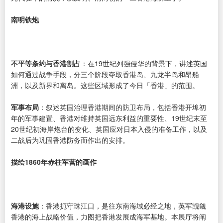
南明铁炮
不平等条约与香港割占
：在19世纪列强侵华的背景下，讲述英国
如何通过战争手段，分三个阶段夺取香港岛、九龙半岛和昂船
洲，以及新界和离岛。这些区域形成了今日「香港」的范围。
军事布局
：叙述英国治理香港期间的防卫布局，包括香港开埠初
年的军事建置、香港对维持英国远东利益的重要性、19世纪末至
20世纪初海岸炮台的变化、英国应对日本入侵的准备工作，以及
二战后为巩固香港防务而作出的安排。
描绘1860年赤柱军营的画作
海港设施
：香港扼守珠江口，是往东南海域必经之地，英军觊觎
香港的海上战略价值，力图把香港发展成海军基地。本展厅将阐