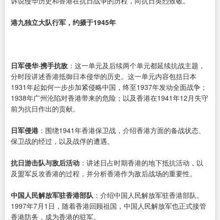
诉说侵华历史和香港在抗日战争的历程，向抗日英烈致敬。
港九独立大队行军，约摄于1945年
日军侵华·携手抗敌
：这一单元及后续两个单元都延续抗战主题，
分时段讲述香港抵御日本侵华的历史。这一单元内容包括日本
1931年起如何一步步加紧侵略中国，终至1937年发动全面战争；
1938年广州沦陷对香港带来的危险；以及香港在1941年12月失守
前为抗日作出的贡献。
日军侵港
：围绕1941年香港保卫战，介绍香港方面的备战状态、
保卫战的经过，以及战俘的遭遇。
抗日游击队与敌后活动
：讲述日占时期香港的地下抵抗活动，以
及盟军反攻香港的过程，并分析香港作为敌后战场的重要性。
中国人民解放军驻香港部队
：介绍中国人民解放军驻香港部队。
1997年7月1日，随着香港回顾祖国，中国人民解放军也正式接管
香港防务，成为香港的驻军。