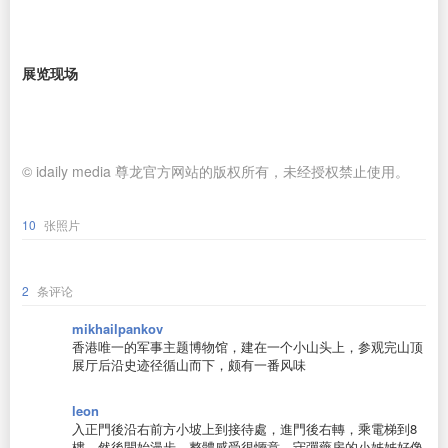
展览现场
© idaily media 尊龙官方网站的版权所有，未经授权禁止使用。
10
张照片
2
条评论
mikhailpankov
香港唯一的军事主题博物馆，建在一个小山头上，参观完山顶
展厅后沿史迹径循山而下，颇有一番风味
leon
入正門後沿右前方小坡上到接待處，進門後右轉，乘電梯到8
樓，然後開始漫步。整體感受很愜意。守彈藥房的小姊姊好像