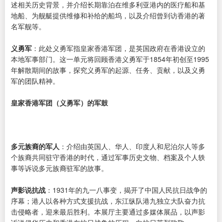
述相关历史背景，并介绍长期靠泊在维多利亚港内的医疗船和基
地船、为舰艇提供维修和补给的船坞，以及介绍曾到访香港的著
名军舰等。
义勇军
：此处义勇军指皇家香港军团，是英国政府在香港设立的
本地军事部门。这一单元将回顾香港义勇军于1854年初创至1995
年解散期间的故事，探究义勇军的起源、任务、贡献，以及义勇
军的团队精神。
皇家香港军团（义勇军）的军鼓
多元族裔的军人
：介绍由英国人、华人、印度人和尼泊尔人等多
个族裔共同驻守香港的时代，通过军事历史文物、档案及个人轶
事等诉说多元族裔驻军的故事。
声影说抗战
：1931年的九一八事变，揭开了中国人民抗日战争的
序幕；港人以各种方式支援抗战，东江纵队港九独立大队奋力抗
击侵略者，迎来最后胜利。本展厅主要通过多媒体展品，以声影