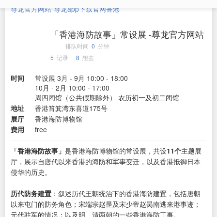
尊龙官方网站-尊龙app下载官网
香港
「香港海防故事」常设展 -尊龙官方网站
排队时间
0
分钟
5
记录
8
想去
时间
常设展 3月 - 9月 10:00 - 18:00
10月 - 2月 10:00 - 17:00
周四闭馆（公共假期除外） 农历初一及初二闭馆
地址
香港筲箕湾东喜道175号
展厅
香港海防博物馆
费用
free
「香港海防故事」
是香港海防博物馆的常设展，共设
11个
主题展
厅，展示自唐代以来香港的海防和军事变迁，以及香港抵御日本
侵华的历史。
历代防务建置
：叙述历代王朝统治下的香港海防建置，包括唐朝
以来屯门的防务角色；宋端宗赵昰及宋少帝赵昺南逃来港事迹；
元代驻军的情况；以及明、清两朝的一些香港海防工事。