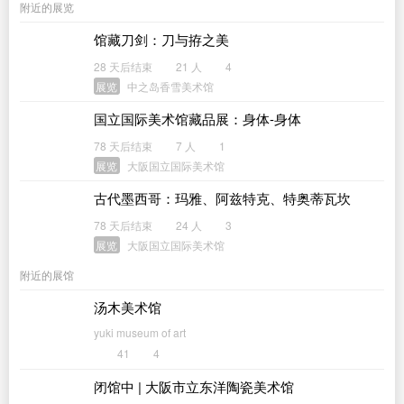
附近的展览
馆藏刀剑：刀与拵之美
28 天后结束
21 人
4
展览
中之岛香雪美术馆
国立国际美术馆藏品展：身体-身体
78 天后结束
7 人
1
展览
大阪国立国际美术馆
古代墨西哥：玛雅、阿兹特克、特奥蒂瓦坎
78 天后结束
24 人
3
展览
大阪国立国际美术馆
附近的展馆
汤木美术馆
yuki museum of art
41
4
闭馆中 | 大阪市立东洋陶瓷美术馆