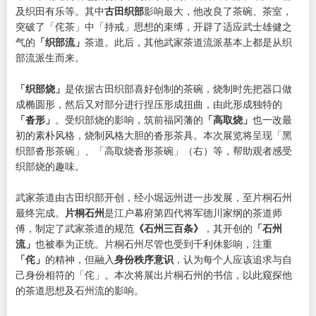
及织田有乐等。其中
古田织部
影响最大，他改良了茶碗、茶室，
突破了「侘茶」中「持戒」思想的束缚，开辟了适应武士雄健之
气的
「织部流」
茶道。此后，其他武家茶道流派基本上都是从织
部流派生而来。
「织部烧」
是依据古田织部喜好创制的茶碗，烧制时先把器口做
成椭圆形，然后又对部分进行捏压形成扭曲，由此形成独特的
「沓形」
。受织部烧的影响，筑前福冈藩的
「高取烧」
也一改最
初的素朴风格，烧制风格大胆的沓形茶具。本次展览将呈现「黑
织部沓形茶碗」、「高取烧沓形茶碗」（右）等，帮助观者感受
织部烧的趣味。
武家茶道由古田织部开创，经小堀远州进一步发展，至片桐石州
最终完成。
片桐石州
是江户幕府第四代将军德川家纲的茶道师
傅，制定了武家茶道的规范
《石州三百条》
，其开创的
「石州
流」
也被奉为正统。片桐石州尽管也受到千利休影响，注重
「侘」
的精神，但融入
身份秩序意识
，认为每个人应该追求与自
己身份相符的「侘」。本次将展出片桐石州的书信，以此窥探他
的茶道思想及石州流的影响。