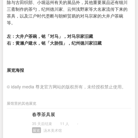
除与古田织部、小堀远州有关的展品外，其他重要展品还有细川
三斋制作的茶勺，纪州德川家、云州浅野家等大名家流传下来的
茶具，以及江户时代垄断与朝鲜贸易的对马宗家的大井户茶碗
等。
左：大井户茶碗，铭「对马」，对马宗家旧藏
右：黄濑户建水，铭「大胁指」，纪州德川家旧藏
展览海报
© idaily media 尊龙官方网站的版权所有，未经授权禁止使用。
展馆里的其他展览
春季茶具展
35 天后结束
11 人
-
展览
汤木美术馆