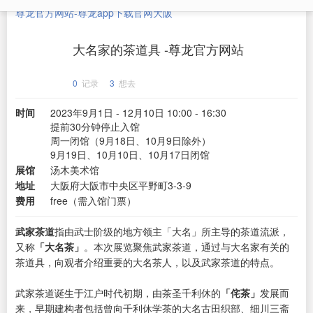
尊龙官方网站-尊龙app下载官网
大阪
大名家的茶道具 -尊龙官方网站
0
记录
3
想去
时间
2023年9月1日 - 12月10日 10:00 - 16:30
提前30分钟停止入馆
周一闭馆（9月18日、10月9日除外）
9月19日、10月10日、10月17日闭馆
展馆
汤木美术馆
地址
大阪府大阪市中央区平野町3-3-9
费用
free（需入馆门票）
武家茶道
指由武士阶级的地方领主「大名」所主导的茶道流派，
又称
「大名茶」
。本次展览聚焦武家茶道，通过与大名家有关的
茶道具，向观者介绍重要的大名茶人，以及武家茶道的特点。
武家茶道诞生于江户时代初期，由茶圣千利休的
「侘茶」
发展而
来，早期建构者包括曾向千利休学茶的大名古田织部、细川三斋