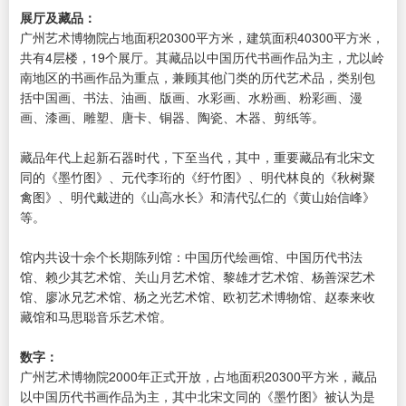
展厅及藏品：
广州艺术博物院占地面积20300平方米，建筑面积40300平方米，
共有4层楼，19个展厅。其藏品以中国历代书画作品为主，尤以岭
南地区的书画作品为重点，兼顾其他门类的历代艺术品，类别包
括中国画、书法、油画、版画、水彩画、水粉画、粉彩画、漫
画、漆画、雕塑、唐卡、铜器、陶瓷、木器、剪纸等。
藏品年代上起新石器时代，下至当代，其中，重要藏品有北宋文
同的《墨竹图》、元代李珩的《纡竹图》、明代林良的《秋树聚
禽图》、明代戴进的《山高水长》和清代弘仁的《黄山始信峰》
等。
馆内共设十余个长期陈列馆：中国历代绘画馆、中国历代书法
馆、赖少其艺术馆、关山月艺术馆、黎雄才艺术馆、杨善深艺术
馆、廖冰兄艺术馆、杨之光艺术馆、欧初艺术博物馆、赵泰来收
藏馆和马思聪音乐艺术馆。
数字：
广州艺术博物院2000年正式开放，占地面积20300平方米，藏品
以中国历代书画作品为主，其中北宋文同的《墨竹图》被认为是