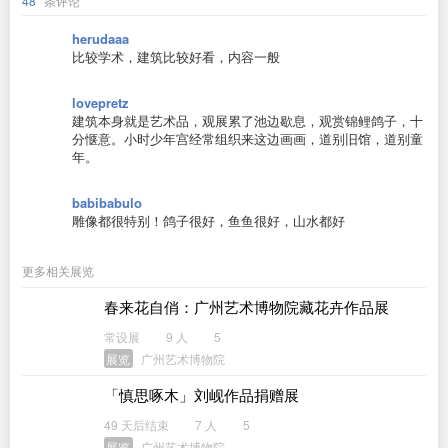
48
条评论
herudaaa
比较学术，建筑比较好看，内容一般
lovepretz
建筑本身就是艺术品，观展累了池边歇息，观赏锦鲤鸽子，十
分惬意。小时少年宫经常组织来这边画画，道别旧馆，道别童
年。
babibabulo
雕像都很特别！鸽子很好，鱼鱼很好，山水都好
更多相关展览
春来花自俏：广州艺术博物院藏花卉作品展
常设展
9 人
5
展览
广州艺术博物院
「慎思啄木」刘岘作品捐赠展
49 天后结束
7 人
5
展览
广州艺术博物院