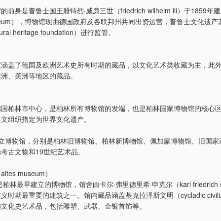
身是普鲁士国王腓特烈·威廉三世（friedrich wilhelm iii）于1859
 museum），博物馆现由德国政府及各联邦州共同出资运营，普鲁士文化遗产
ltural heritage foundation）进行监管。
馆涵盖了德国及欧洲艺术史所有时期的藏品，以文化艺术类收藏为主，此
非洲、美洲等地区的藏品。
国柏林市中心，是柏林所有博物馆的发端，也是柏林国家博物馆的核心区域
科文组织指定为世界文化遗产。
公立博物馆，分别是柏林旧博物馆、柏林新博物馆、佩加蒙博物馆、旧国家
考古文物和19世纪艺术品。
tes museum）
柏林最早建立的博物馆，馆舍由卡尔·弗里德里希·申克尔（karl friedrich sc
时期最重要的建筑之一。馆内藏品涵盖基克拉泽斯文明（cycladic civiliz
和文化史艺术品，包括雕塑、武器、金银首饰等。