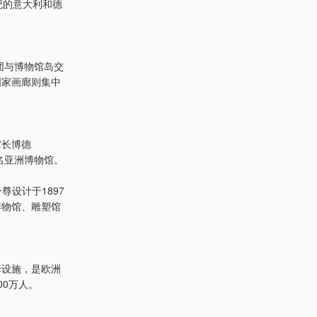
纪的意大利和德
团与博物馆岛交
国家画廊则集中
馆长博德
，原名亚洲博物馆。
一尊设计于1897
博物馆、雕塑馆
套设施，是欧洲
0万人。