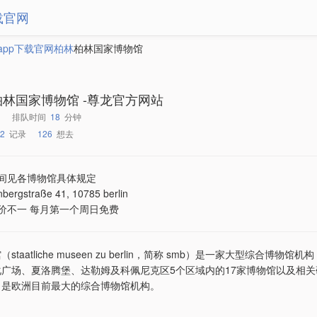
载官网
app下载官网
柏林
柏林国家博物馆
柏林国家博物馆 -尊龙官方网站
排队时间
18
分钟
2
记录
126
想去
间见各博物馆具体规定
nbergstraße 41, 10785 berlin
价不一 每月第一个周日免费
taatliche museen zu berlin，简称 smb）是一家大型综合博物
广场、夏洛腾堡、达勒姆及科佩尼克区5个区域内的17家博物馆以及相
，是欧洲目前最大的综合博物馆机构。