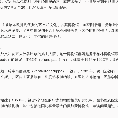
开放。馆内展品包括3世纪至19世纪的拜占庭艺术作品、中世纪早期至18世
元前7世纪至20世纪的勋章和历代钱币等。
年，主要展示欧洲现代派的艺术和文化，以其博物馆、国家图书馆、爱乐乐
，艺术画廊展示了从中世纪到十八世纪欧洲绘画史上各个时期的作品，新
现代派到二十世纪七十年代的经典作品。
群
以外文明及五大洲各民族的风土人情，这一博物馆群落起源于柏林博物馆
von bode）的建议，由保罗（bruno paul）设计，建造于1914至1923年
一尊半马群铜雕（kentaurengruppe），设计于1881年。路口还设有
格立斯」。区内主要展馆有：印度艺术博物馆、东亚艺术博物馆、民族学
始建于1859年，包含5个地区的17家博物馆相关研究机构、图书馆及配
博物馆机构，其中包括德国访客量最大的佩加蒙博物馆，年访问量超过10
：