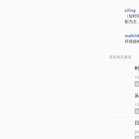
ziling
（短时间
影为主
mathil
环境很
更多相关展览
1
从
1
2