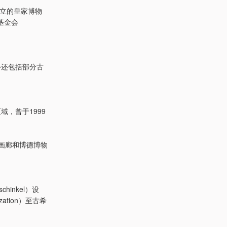
年建立的皇家博物
基金会
外还包括部分古
，曾于1999
画廊和博德博物
hinkel）设
ation）至古希