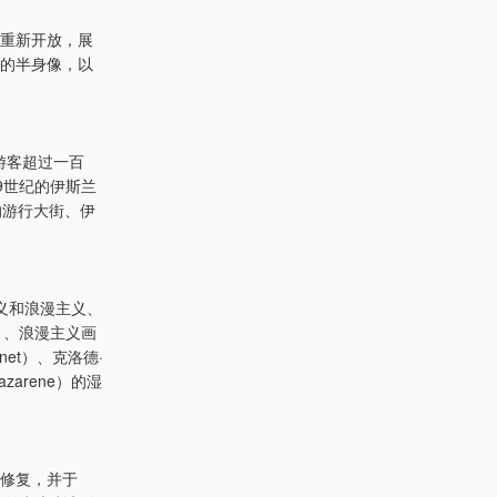
馆重新开放，展
i）的半身像，以
游客超过一百
9世纪的伊斯兰
的游行大街、伊
义和浪漫主义、
el）、浪漫主义画
anet）、克洛德·
arene）的湿
年修复，并于