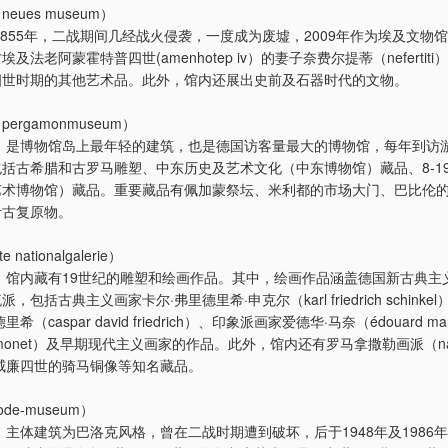
ues museum）
至1855年，二战期间几经战火侵袭，一度成为废墟，2009年作为埃及文物
及法老阿蒙霍特普四世(amenhotep iv）的妻子奈费尔提蒂（nefertit
四世时期的其他艺术品。此外，馆内还展出史前及石器时代的文物。
rgamonmuseum）
年，是博物馆岛上最年轻的建筑，也是德国访客量最大的博物馆，每年到访
括古希腊和古罗马雕塑、中东历史及艺术文化（中东博物馆）藏品、8-1
艺术博物馆）藏品。重要藏品有佩加蒙祭坛、米利都的市场大门、巴比伦
考古复原物。
nationalgalerie）
年，馆内藏有19世纪的雕塑和绘画作品。其中，绘画作品涵盖德国新古典主
包括古典主义画家卡尔·弗里德里希·申克尔（karl friedrich schink
希（caspar david friedrich）、印象派画家爱德华·马奈（édouard m
e monet）及早期现代主义画家的作品。此外，馆内还有罗马拿撒勒画派（naz
威廉四世的骑马铜像等知名藏品。
e-museum）
年，主体建筑为巴洛克风格，曾在二战时期遭到破坏，后于1948年及1986