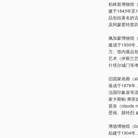
柏林新博物馆（ne
建于1843年
品包括著名的古埃
及阿蒙霍特普
佩加蒙博物馆（pe
建成于1930
万。馆内展品包
艺术（伊斯兰
什塔尔城门等
旧国家画廊（alte 
落成于1876
法国印象派等流派，
家卡斯帕·弗里德里
莫奈（claud
壁画、腓特烈·
博德博物馆（bod
始建于1904