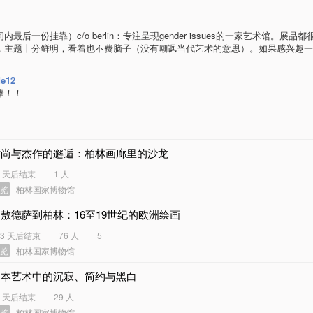
内最后一份挂靠）c/o berlin：专注呈现gender issues的一家艺术馆。展
，主题十分鲜明，看着也不费脑子（没有嘲讽当代艺术的意思）。如果感兴趣一
de12
棒！！
时尚与杰作的邂逅：柏林画廊里的沙龙
5 天后结束
1 人
-
展览
柏林国家博物馆
敖德萨到柏林：16至19世纪的欧洲绘画
33 天后结束
76 人
5
展览
柏林国家博物馆
日本艺术中的沉寂、简约与黑白
9 天后结束
29 人
-
展览
柏林国家博物馆