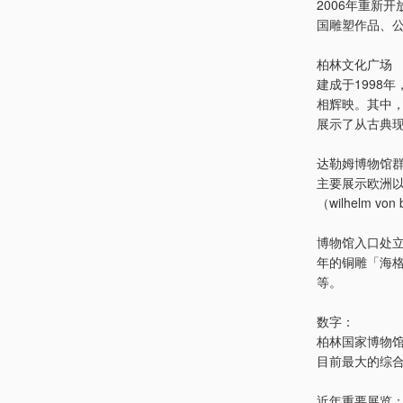
2006年重新
国雕塑作品、公
柏林文化广场
建成于1998
相辉映。其中
展示了从古典
达勒姆博物馆
主要展示欧洲
（wilhelm 
博物馆入口处立着
年的铜雕「海
等。
数字：
柏林国家博物馆
目前最大的综合
近年重要展览