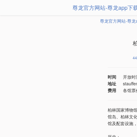
尊龙官方网站-尊龙app下
尊龙官方网站-尊龙
44
时间
开放时
地址
stauffe
费用
各馆票
柏林国家博物馆（s
馆岛、柏林文化
馆及配套设施
历史：