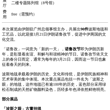
展
二楼专题陈列馆（8号馆）
厅
费
free（需预约）
用
本次展览由伊朗驻广州总领事馆主办，共展出
90件
波斯地毯和
工艺品，以此迎接3月21日伊朗诺鲁孜节，促进中伊两国的文
化交流。
「诺鲁孜」一词意为「新的一天」，
诺鲁孜节
即为伊朗历新
年，是彰显着友谊、和解与和谐精神的节日。诺鲁孜节依天文
上的春分日而定，通常为每年的3月21日，因而这一节日也象
征着春天的到来。
波斯地毯承载着伊朗的历史、文化和传统，是伊朗民族精神和
艺术审美的集中体现。本次重点展品包括一件名为「波斯之
眼」的地毯，这件地毯已有逾100年的历史，蓝色部分采用绿
松石制成的天然矿物颜料染色，历经多年色泽依然鲜艳明亮。
部分展品
「波斯之眼」古董挂毯