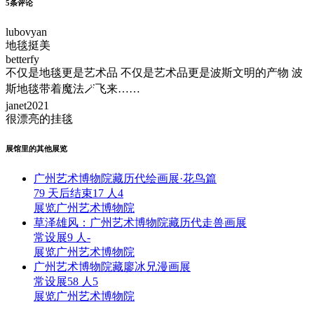
5
条评论
lubovyan
地毯挺美
betterfy
不仅是地毯更是艺术品 不仅是艺术品更是波斯文明的产物 波
斯地毯带着魔法🪄飞来……
janet2021
很漂亮的挂毯
展馆里的其他展览
广州艺术博物院藏历代绘画展·花鸟篇
79 天后结束
17 人
4
展览
广州艺术博物院
草泽雄风：广州艺术博物院藏历代走兽画展
常设展
9 人
-
展览
广州艺术博物院
广州艺术博物院藏廖冰兄漫画展
常设展
58 人
5
展览
广州艺术博物院