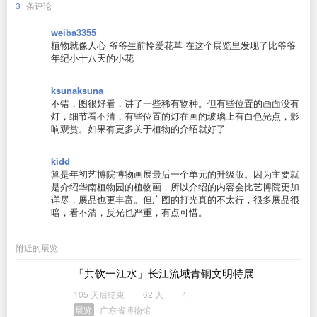
3
条评论
weiba3355
植物就像人心 爷爷生前怜爱花草 在这个展览里发现了比爷爷
年纪小十八天的小花
ksunaksuna
不错，图很好看，讲了一些稀有物种。但有些位置的画面没有
灯，细节看不清，有些位置的灯在画的玻璃上有白色光点，影
响观赏。如果有更多关于植物的介绍就好了
kidd
算是年初艺博院博物画展最后一个单元的升级版。因为主要就
是介绍华南植物园的植物画，所以介绍的内容会比艺博院更加
详尽，展品也更丰富。但广图的打光真的不太行，很多展品很
暗，看不清，反光也严重，有点可惜。
附近的展览
「共饮一江水」长江流域青铜文明特展
105 天后结束
62 人
4
展览
广东省博物馆