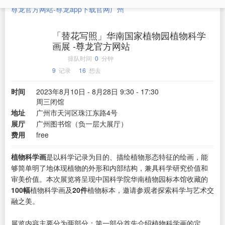
尊龙官方网站-尊龙app下载官网
广州
「替花写照」华南国家植物园植物科学
画展 -尊龙官方网站
排队时间
0
分钟
9
记录
16
想去
时间
2023年8月10日 - 8月28日 9:30 - 17:30
周三闭馆
地址
广州市天河区珠江东路4号
展厅
广州图书馆（负一层大展厅）
费用
free
植物科学画
是以科学记录为目的、描绘植物形态特征的绘画，能
够简单明了地体现植物的外形和内部结构，兼具科学研究价值和
审美价值。本次展览将呈现中国科学院华南植物园标本馆收藏的
100幅
植物科学画及
20件
植物标本，邀请参观者探索科学与艺术交
融之美。
展览内容主要分为两部分：第一部分首先介绍植物科学画的定