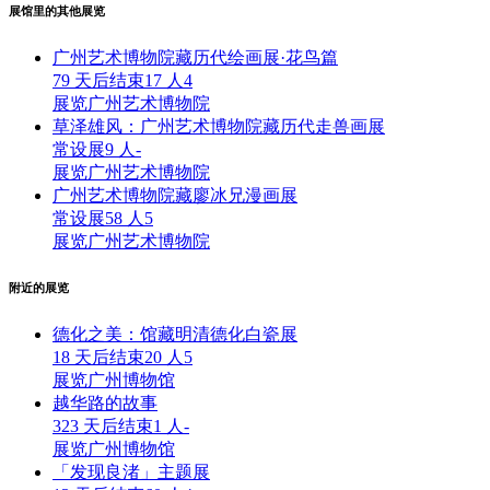
展馆里的其他展览
广州艺术博物院藏历代绘画展·花鸟篇
79 天后结束
17 人
4
展览
广州艺术博物院
草泽雄风：广州艺术博物院藏历代走兽画展
常设展
9 人
-
展览
广州艺术博物院
广州艺术博物院藏廖冰兄漫画展
常设展
58 人
5
展览
广州艺术博物院
附近的展览
德化之美：馆藏明清德化白瓷展
18 天后结束
20 人
5
展览
广州博物馆
越华路的故事
323 天后结束
1 人
-
展览
广州博物馆
「发现良渚」主题展