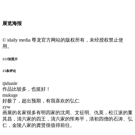
展览海报
© idaily media 尊龙官方网站的版权所有，未经授权禁止使
用。
113
张照片
13
条评论
ijidianle
作品比较多，也挺好！
mukuge
好极了，超出预期，有我喜欢的弘仁
zyw
画展的名家很多有明四家的沈周、文征明、仇英，松江派的董
其昌，清六家的四王，清六家的恽寿平，清初四僧的石涛、弘
仁，金陵八家的龚贤很值得前往。