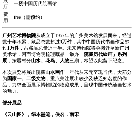
展
一楼中国历代绘画馆
厅
费
free（需预约）
用
广州艺术博物院
从成立于1957年的广州美术馆发展而来，经过
数十年积累，藏品总数超过
3万件
，其中中国历代书画作品超
过
1万件
，占藏品总量近一半。未来博物院将会搬迁至新广州
美术馆，因而博物院梳理藏品，举办
「院藏历代绘画」系列
展
，按题材分
山水、花鸟、人物
三期，希望以此留下纪念。
本次展览将展出院藏
山水画作
，年代从宋元至现当代，大部分
为
国家一、二级文物
，重点关注展出较少及缺乏知名度的作
品，力求全面展示博物院的收藏成果，呈现中国传统绘画艺术
的魅力。
部分展品
《云山图》，绢本墨笔，佚名，南宋