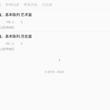
门
即将结束
即将开始
已结束
魂」基本陈列·艺术篇
166 人
5
山西博物院
魂」基本陈列·历史篇
261 人
5
山西博物院
1
© 2015 - 2024 .