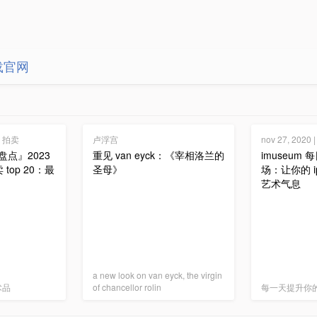
载官网
 · 拍卖
卢浮宫
nov 27, 202
度盘点』2023
重见 van eyck：《宰相洛兰的
imuseum
top 20：最
圣母》
场：让你的 i
艺术气息
a new look on van eyck, the virgin
术品
of chancellor rolin
每一天提升你